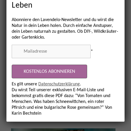
Leben
verblüffendes Verhalten: Sie treten gerne in
Gruppen auf und fressen gemeinsam. Soweit
Abonniere den Lavendelo-Newsletter und du wirst die
ist noch nichts außergewöhnlich. Werden sie
Natur in dein Leben holen. Durch einfache Anstupser,
dabei gestört, formen sie ihre Körper zu einem
dein Leben naturnah zu gestalten. Ob DIY-, Wildkräuter-
charakteristischen „S“. Man nimmt an, dass sie
oder Gartenkicks.
damit mögliche Fressfeinde erschrecken
*
wollen. Das Überraschende daran:
mehr lesen
Es gilt unsere
Datenschutzerklärung
.
Du wirst Teil unserer exklusiven E-Mail-Liste und
bekommst gratis diese PDF dazu: “Von Tomaten und
Menschen. Was haben Schneewittchen, ein roter
Pfirsich und eine bulgarische Rose gemeinsam?” Von
Karin Bechstein