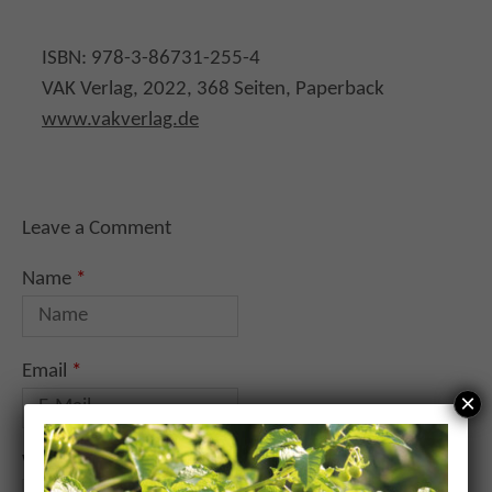
ISBN: 978-3-86731-255-4
VAK Verlag, 2022, 368 Seiten, Paperback
www.vakverlag.de
Leave a Comment
Name
*
Email
*
×
Website