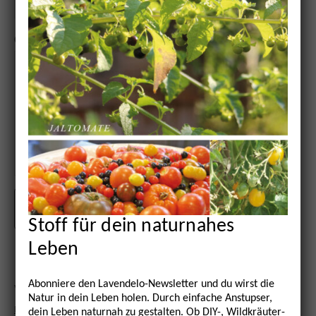
Comment
Stoff für dein naturnahes
Leben
Abonniere den Lavendelo-Newsletter und du wirst die
Vorheriger Beitrag:
Slowflower
Nächster Beitrag
Lavendelo 25
Natur in dein Leben holen. Durch einfache Anstupser,
Bewegung
| Frühjahr 2023
dein Leben naturnah zu gestalten. Ob DIY-, Wildkräuter-