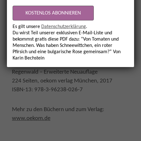
ISBN-13: 978-3-96238-015-1
Es gilt unsere
Datenschutzerklärung
.
Ute Scheub, Haiko Pieplow, Hans-Peter
Du wirst Teil unserer exklusiven E-Mail-Liste und
Schmidt
bekommst gratis diese PDF dazu: “Von Tomaten und
Stiftungsgemeinschaft anstiftung & ertomis
Menschen. Was haben Schneewittchen, ein roter
Pfirsich und eine bulgarische Rose gemeinsam?” Von
(Hrsg.)
Karin Bechstein
Terra Preta. Die schwarze Revolution aus dem
Regenwald – Erweiterte Neuauflage
224 Seiten, oekom verlag München, 2017
ISBN-13: 978-3-96238-026-7
Mehr zu den Büchern und zum Verlag:
www.oekom.de