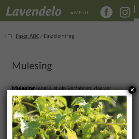
≡ MENU
≡ MENU
Faser ABC
/ Einzeleintrag
Mulesing
×
Mulesing
(engl.) ist ein Verfahren, das vor
allem in Australien und Neuseeland
angewendet wird. Von dort kommen 90% der
konventionell hergestellten feinen
Merinowolle. Die Mulesierung, so der
deutsche Begriff, dient der Bekämpfung von