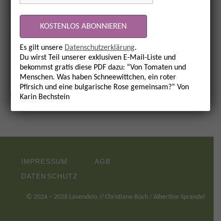
die gesichert auf Mulesing verzichten und /
oder sie nutzen Wolle mit
GOTS
-Zertifizierung.
Zurück zur Glossar-Übersicht
Es gilt unsere
Datenschutzerklärung
.
Du wirst Teil unserer exklusiven E-Mail-Liste und
bekommst gratis diese PDF dazu: “Von Tomaten und
Menschen. Was haben Schneewittchen, ein roter
Pfirsich und eine bulgarische Rose gemeinsam?” Von
Vorheriger Beitrag:
Merino
Nächster Beitrag
Veredelung
Karin Bechstein
IMPRESSUM
AGB
DATENSCHUTZ
©
2024
– 2026 Lavendelo // Christiane Büch / Albertine Sprandel