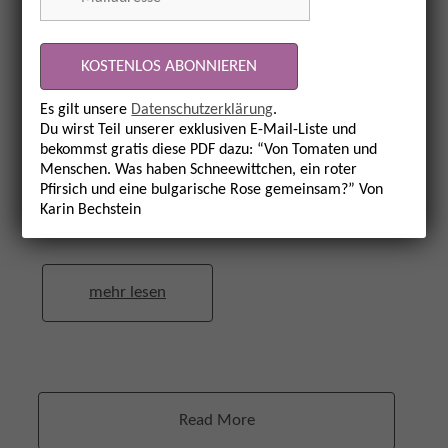
Felder.
Du erkennst sie am schwarzen Punkt in der
Mitte der vielen Einzelblüten oder am Geruch
der Blätter: Sie duften nach Möhren, Karotten
Es gilt unsere
Datenschutzerklärung
.
oder Gelbe Rüben. Auch die Blätter ähneln
Du wirst Teil unserer exklusiven E-Mail-Liste und
denen, die du von den „Möhren mit Kraut“ im
bekommst gratis diese PDF dazu: “Von Tomaten und
Supermarkt kennst. Für das Kräutersalz
Menschen. Was haben Schneewittchen, ein roter
Pfirsich und eine bulgarische Rose gemeinsam?” Von
sammelst du Blüten und Blätter der Wilden
Karin Bechstein
Möhre …
mehr lesen
Read More