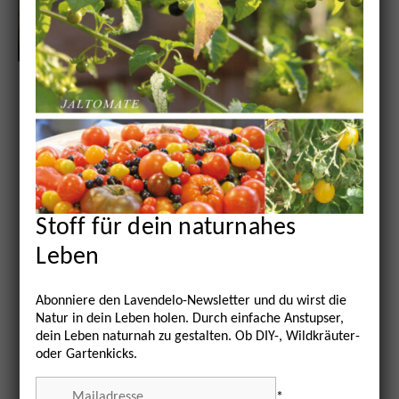
Kräutersalz aus der
Wilden Möhre
13. August 2018
AKTUELL
,
REZEPTE
,
WILDKRÄUTER
Blog/
Stoff für dein naturnahes
Leben
EINFACH MAL INS TUN KOMMEN
Abonniere den Lavendelo-Newsletter und du wirst die
Natur in dein Leben holen. Durch einfache Anstupser,
Weiße Blütendolden säumen Wege und Felder.
dein Leben naturnah zu gestalten. Ob DIY-, Wildkräuter-
Die Wilde Möhre blüht im August überall, sie
oder Gartenkicks.
beschert der grünen Landschaft weiße Tupfen-
*