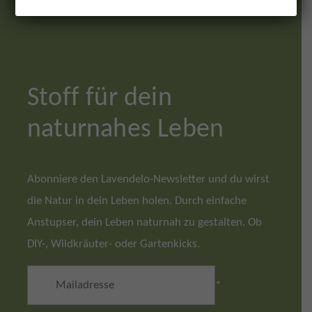
Stoff für dein
naturnahes Leben
Abonniere den Lavendelo-Newsletter und du wirst
die Natur in dein Leben holen. Durch einfache
Anstupser, dein Leben naturnah zu gestalten. Ob
DIY-, Wildkräuter- oder Gartenkicks.
*