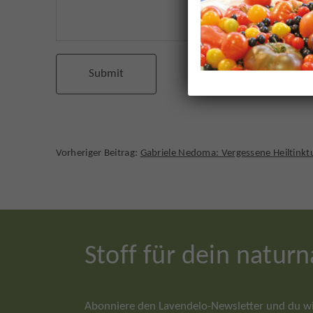
Vorheriger Beitrag:
Gabriele Nedoma: Vergessene Heiltinkt
Stoff für dein natur
Abonniere den Lavendelo-Newsletter und du wir