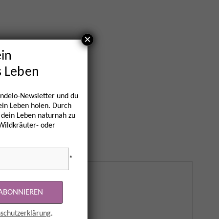
×
ein
s Leben
ndelo-Newsletter und du
dein Leben holen. Durch
 dein Leben naturnah zu
 Wildkräuter- oder
*
schutzerklärung
.