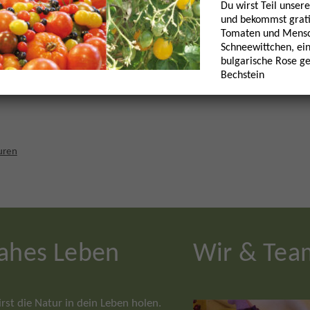
Du wirst Teil unsere
und bekommst grati
Tomaten und Mensc
Schneewittchen, ein
bulgarische Rose g
Bechstein
uren
nahes Leben
Wir & Tea
st die Natur in dein Leben holen.