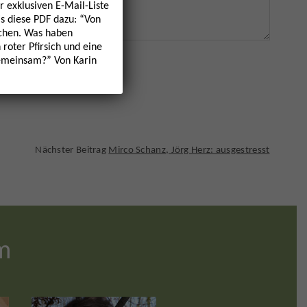
r exklusiven E-Mail-Liste
s diese PDF dazu: “Von
hen. Was haben
 roter Pfirsich und eine
emeinsam?” Von Karin
Nächster Beitrag
Mirco Schanz, Jörg Herz: ausgestresst
m