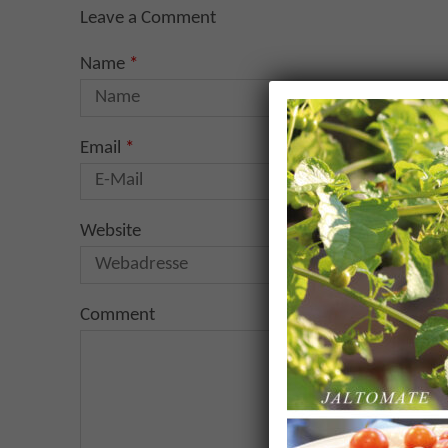
Leave a Comment
Name
*
Email
*
Website
Comment