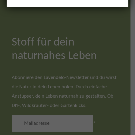
Stoff für dein
naturnahes Leben
Abonniere den Lavendelo-Newsletter und du wirst
die Natur in dein Leben holen. Durch einfache
Anstupser, dein Leben naturnah zu gestalten. Ob
DIY-, Wildkräuter- oder Gartenkicks.
*