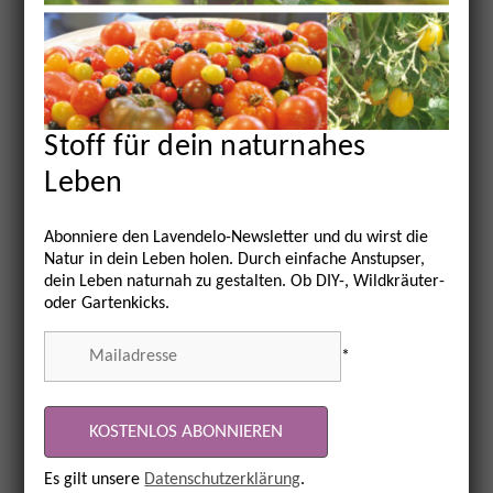
Stoff für dein naturnahes
Leben
Du bist nun angemeldet und
erhältst den Lavendelo-
Abonniere den Lavendelo-Newsletter und du wirst die
Natur in dein Leben holen. Durch einfache Anstupser,
Newsletter!
dein Leben naturnah zu gestalten. Ob DIY-, Wildkräuter-
oder Gartenkicks.
Bis dahin viel Spaß bei unseren Artikeln im
*
Lavendelo-Blog.
Christiane und Tine vom Lavendelo
Es gilt unsere
Datenschutzerklärung
.