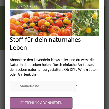
IMPRESSUM
AGB
DATENSCHUTZ
©
2024
– 2026 Lavendelo // Christiane Büch / Albertine Sprandel
Stoff für dein naturnahes
Leben
Vertrag widerrufen
Abonniere den Lavendelo-Newsletter und du wirst die
Natur in dein Leben holen. Durch einfache Anstupser,
dein Leben naturnah zu gestalten. Ob DIY-, Wildkräuter-
oder Gartenkicks.
*