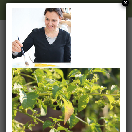
×
≡ MENU
≡ MENU
rita_bendner