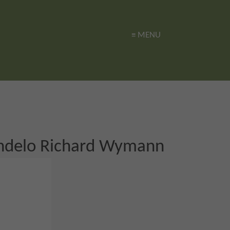
≡ MENU
≡ MENU
endelo Richard Wymann