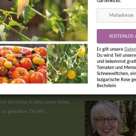
Gartenkicks.
Es gilt unsere
Daten
Du wirst Teil unsere
und bekommst grati
Tomaten und Mensc
Schneewittchen, ein
nahes Leben
Wir & Tea
bulgarische Rose g
Bechstein
st die Natur in dein Leben holen.
zu gestalten. Ob DIY-,