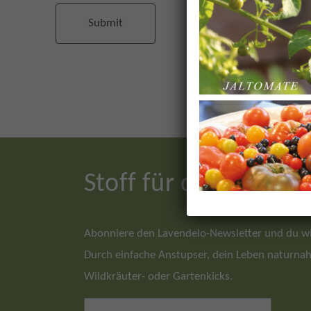
Stoff für dein natur
Abonniere den Lavendelo-Newsletter und du wir
Durch einfache Anstupser, dein Leben naturnah 
Wildkräuter- oder Gartenkicks.