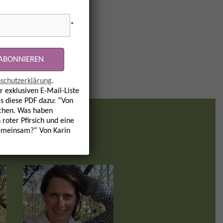
*
schutzerklärung
.
r exklusiven E-Mail-Liste
s diese PDF dazu: “Von
hen. Was haben
 roter Pfirsich und eine
m
emeinsam?” Von Karin