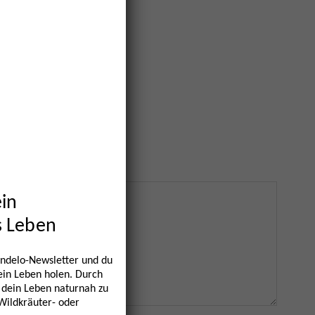
ein
s Leben
ndelo-Newsletter und du
dein Leben holen. Durch
 dein Leben naturnah zu
 Wildkräuter- oder