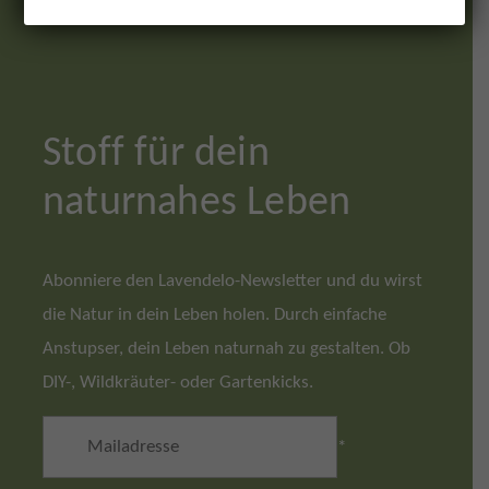
Stoff für dein
naturnahes Leben
Abonniere den Lavendelo-Newsletter und du wirst
die Natur in dein Leben holen. Durch einfache
Anstupser, dein Leben naturnah zu gestalten. Ob
DIY-, Wildkräuter- oder Gartenkicks.
*