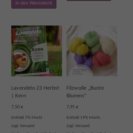
In den Warenkorb
n
l
g
e
l
r
i
P
c
r
h
e
e
i
r
s
P
i
r
s
Lavendelo 23 Herbst
Filzwolle „Bunte
e
t
| Kern
Blumen“
i
:
s
2
7,50
€
7,95
€
w
4
Enthält 7% MwSt
Enthält 19% MwSt.
a
,
zzgl.
Versand
zzgl.
Versand
r
6