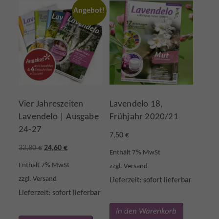
Angebot!
Vier Jahreszeiten
Lavendelo 18,
Lavendelo | Ausgabe
Frühjahr 2020/21
24-27
7,50
€
U
A
32,80
€
24,60
€
Enthält 7% MwSt
r
k
Enthält 7% MwSt
zzgl.
Versand
s
t
zzgl.
Versand
Lieferzeit: sofort lieferbar
p
u
Lieferzeit: sofort lieferbar
r
e
In den Warenkorb
ü
l