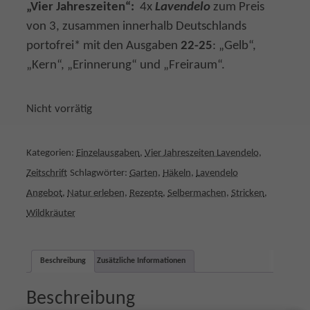
„Vier Jahreszeiten“:
4x
Lavendelo
zum Preis
c
r
von 3, zusammen innerhalb Deutschlands
h
e
portofrei* mit den Ausgaben
22-25
: „Gelb“,
e
i
„Kern“, „Erinnerung“ und „Freiraum“.
r
s
P
i
Nicht vorrätig
r
s
e
t
i
:
Kategorien:
Einzelausgaben
,
Vier Jahreszeiten Lavendelo
,
s
2
Zeitschrift
Schlagwörter:
Garten
,
Häkeln
,
Lavendelo
w
2
Angebot
,
Natur erleben
,
Rezepte
,
Selbermachen
,
Stricken
,
a
,
Wildkräuter
r
5
:
0
Beschreibung
Zusätzliche Informationen
3
0
€
Beschreibung
,
.