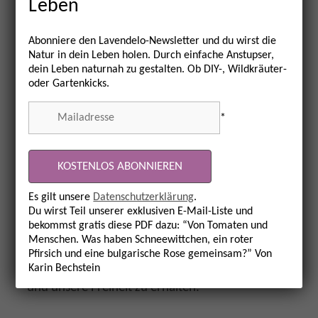
Leben
Inhalten:
Zeitschriften einzeln.
Abonniere den Lavendelo-Newsletter und du wirst die
Natur in dein Leben holen. Durch einfache Anstupser,
Wofür das
Lavendelo
steht:
dein Leben naturnah zu gestalten. Ob DIY-, Wildkräuter-
oder Gartenkicks.
Ein naturnahes Leben und Nachhaltigkeit sind
*
keine neuen Erfindungen, die erst seit dem
Klimawandel an Bedeutung gewinnen. Wissen
unserer Großeltern, Erfahrungen engagierter
Menschen, die Natur und Nachhaltigkeit in
Es gilt unsere
Datenschutzerklärung
.
ihren Alltag integrieren, liegen vor der Haustür.
Du wirst Teil unserer exklusiven E-Mail-Liste und
bekommst gratis diese PDF dazu: “Von Tomaten und
Wir bündeln es und regen zum Nachahmen
Menschen. Was haben Schneewittchen, ein roter
an. Wir wollen nicht von der Natur, nicht mit
Pfirsich und eine bulgarische Rose gemeinsam?” Von
der Natur, sondern
in
der Natur leben, um sie
Karin Bechstein
und unsere Freiheit zu erhalten.