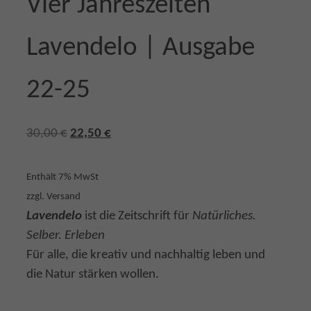
Vier Jahreszeiten
Lavendelo | Ausgabe
22-25
U
A
30,00
€
22,50
€
r
k
s
t
Enthält 7% MwSt
p
u
zzgl.
Versand
r
e
Lavendelo
ist die Zeitschrift für
Natürliches.
ü
l
Selber. Erleben
n
l
Für alle, die kreativ und nachhaltig leben und
g
e
die Natur stärken wollen.
l
r
i
P