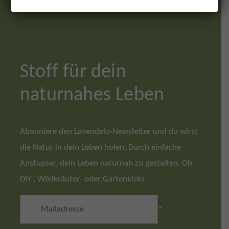
Stoff für dein
naturnahes Leben
Abonniere den Lavendelo-Newsletter und du wirst
die Natur in dein Leben holen. Durch einfache
Anstupser, dein Leben naturnah zu gestalten. Ob
DIY-, Wildkräuter- oder Gartenkicks.
*