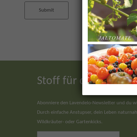
Stoff für dein natur
Abonniere den Lavendelo-Newsletter und du wir
Durch einfache Anstupser, dein Leben naturnah 
Wildkräuter- oder Gartenkicks.