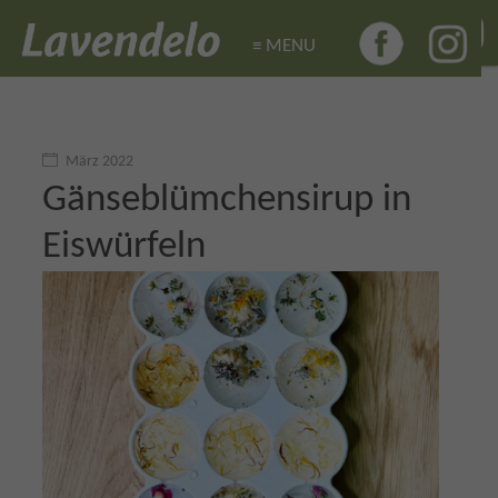
≡ MENU
≡ MENU
März 2022
Gänseblümchensirup in
Eiswürfeln