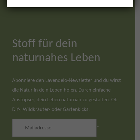
Stoff für dein
naturnahes Leben
Abonniere den Lavendelo-Newsletter und du wirst
die Natur in dein Leben holen. Durch einfache
Anstupser, dein Leben naturnah zu gestalten. Ob
DIY-, Wildkräuter- oder Gartenkicks.
*