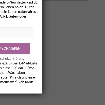
ndelo-Newsletter und du
dein Leben holen. Durch
 dein Leben naturnah zu
 Wildkräuter- oder
*
schutzerklärung
.
r exklusiven E-Mail-Liste
s diese PDF dazu: “Von
hen. Was haben
 roter Pfirsich und eine
emeinsam?” Von Karin