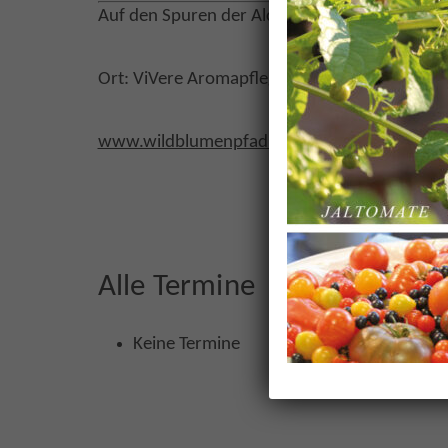
Auf den Spuren der Alchemie…
Ort: ViVere Aromapflegeschule, Schulstraße 
www.wildblumenpfad.de
Alle Termine
Keine Termine