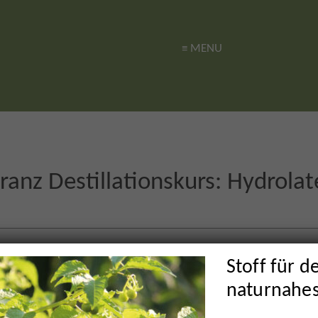
≡ MENU
≡ MENU
Franz Destillationskurs: Hydrola
Stoff für d
Lavendelo AutorInnen
naturnahe