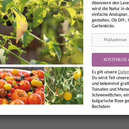
Abonniere den Lave
wirst die Natur in 
einfache Anstupser,
gestalten. Ob DIY-,
17, 55767 Schwollen
Gartenkicks.
Es gilt unsere
Daten
Du wirst Teil unsere
und bekommst grati
Tomaten und Mensc
Schneewittchen, ein
bulgarische Rose g
Bechstein