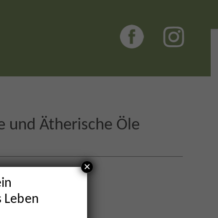
te und Ätherische Öle
×
ein
s Leben