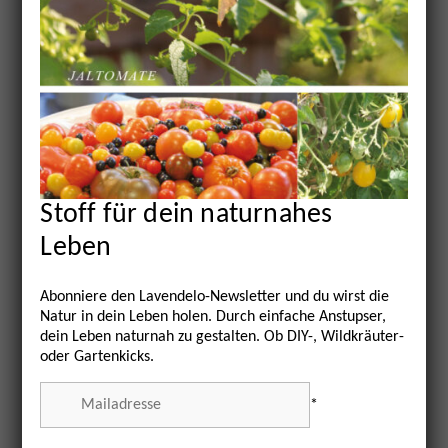
Ort: Alte Schäferei, Schäfererweg 10,
Kleinhöhenrain, 83620 Feldkirchen-
Westerham
Mit Sonja Walter, Alte Schäferei
„Altes Kräuterwissen neu entdeckt“: 3
Wochenenden,
Stoff für dein naturnahes
Leben
www.die-alte-schaeferei.de
Abonniere den Lavendelo-Newsletter und du wirst die
Natur in dein Leben holen. Durch einfache Anstupser,
dein Leben naturnah zu gestalten. Ob DIY-, Wildkräuter-
oder Gartenkicks.
Alle Termine
*