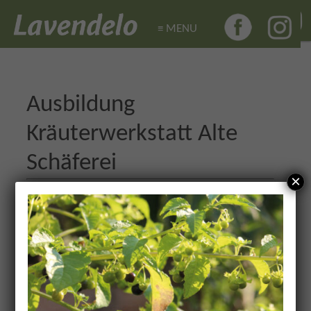
≡ MENU
≡ MENU
Ausbildung
Kräuterwerkstatt Alte
Schäferei
×
TERMIN DETAILS
Datum:
18. Mai 2018
Terminkategorien:
Kräuter
,
Mit Lavendelo
AutorInnen
Beginn: 12. Mai 2018