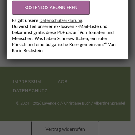
Keine Termine
Es gilt unsere
Datenschutzerklärung
.
Du wirst Teil unserer exklusiven E-Mail-Liste und
bekommst gratis diese PDF dazu: “Von Tomaten und
Menschen. Was haben Schneewittchen, ein roter
Pfirsich und eine bulgarische Rose gemeinsam?” Von
Karin Bechstein
IMPRESSUM
AGB
DATENSCHUTZ
©
2024
– 2026 Lavendelo // Christiane Büch / Albertine Sprandel
Vertrag widerrufen