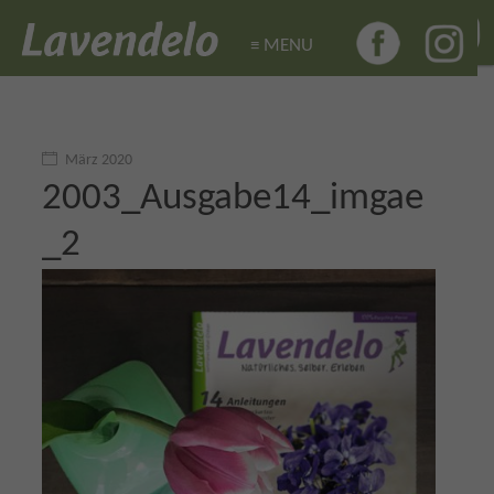
≡ MENU
≡ MENU
März 2020
2003_Ausgabe14_imgae
_2