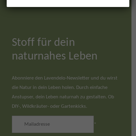
Stoff für dein
naturnahes Leben
Abonniere den Lavendelo-Newsletter und du wirst
die Natur in dein Leben holen. Durch einfache
Anstupser, dein Leben naturnah zu gestalten. Ob
DIY-, Wildkräuter- oder Gartenkicks.
*