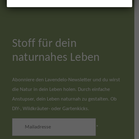
Stoff für dein
naturnahes Leben
Abonniere den Lavendelo-Newsletter und du wirst
die Natur in dein Leben holen. Durch einfache
Anstupser, dein Leben naturnah zu gestalten. Ob
DIY-, Wildkräuter- oder Gartenkicks.
*