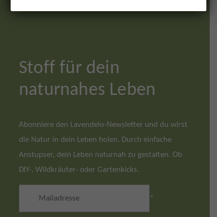
Stoff für dein
naturnahes Leben
Abonniere den Lavendelo-Newsletter und du wirst
die Natur in dein Leben holen. Durch einfache
Anstupser, dein Leben naturnah zu gestalten. Ob
DIY-, Wildkräuter- oder Gartenkicks.
*