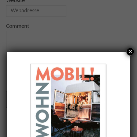
Website
Comment
×