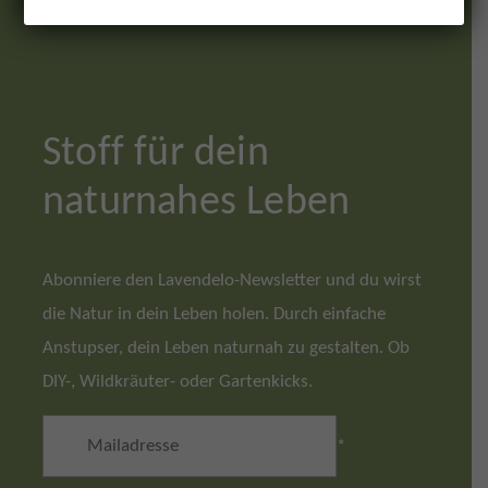
Stoff für dein
naturnahes Leben
Abonniere den Lavendelo-Newsletter und du wirst
die Natur in dein Leben holen. Durch einfache
Anstupser, dein Leben naturnah zu gestalten. Ob
DIY-, Wildkräuter- oder Gartenkicks.
*