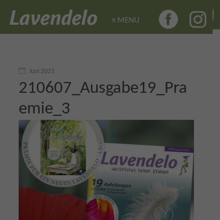
≡ MENU
≡ MENU
Juni 2021
210607_Ausgabe19_Pra
emie_3