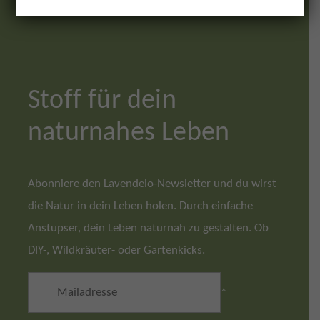
Stoff für dein
naturnahes Leben
Abonniere den Lavendelo-Newsletter und du wirst
die Natur in dein Leben holen. Durch einfache
Anstupser, dein Leben naturnah zu gestalten. Ob
DIY-, Wildkräuter- oder Gartenkicks.
*