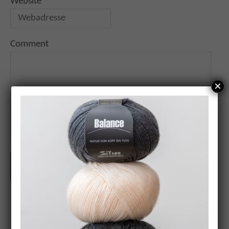
Website
Comment
×