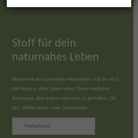
Stoff für dein
naturnahes Leben
Abonniere den Lavendelo-Newsletter und du wirst
die Natur in dein Leben holen. Durch einfache
Anstupser, dein Leben naturnah zu gestalten. Ob
DIY-, Wildkräuter- oder Gartenkicks.
*