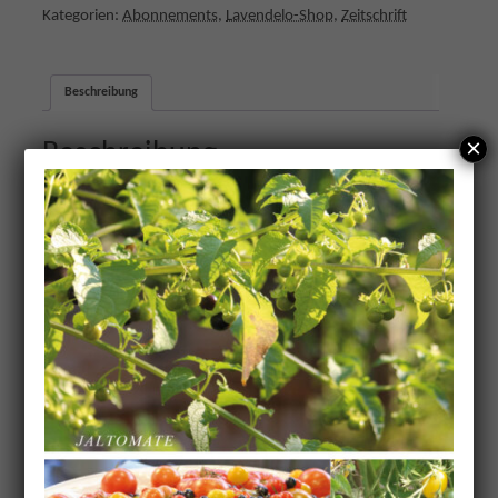
Kategorien:
Abonnements
,
Lavendelo-Shop
,
Zeitschrift
Beschreibung
×
Beschreibung
Dein Lavendelo im Abo:
die Zeitschrift für mehr Natur erleben
mit Artikeln und Anleitungen für
naturverbundene Seelen von kreativen
Geistern
zum Berühren nah: mit Beilagen zum
Anfassen und Sammeln: Kräuterkarten,
Faserproben, Schnittmuster oder