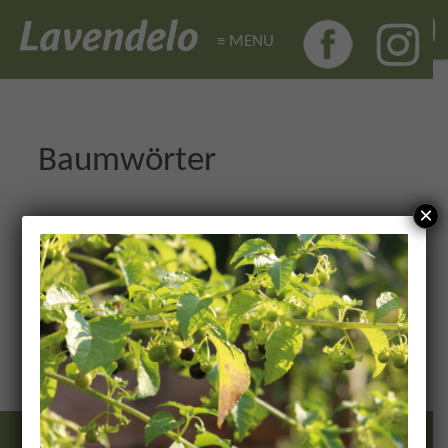
≡ MENU
≡ MENU
Baumwörter
×
Es wurden keine Produkte
gefunden, die deiner
Auswahl entsprechen.