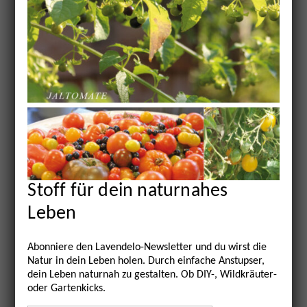
Die Gewinnspielfrage lautete:
Welche
Lavendelpflanze ist durch die Arbeit von
Insekten entstanden?
Lavendel (Lavendula
angustifolia) oder Lavandin (Lavendula X
intermedia)? Die Antwort und die Gewinner …
mehr lesen
Stoff für dein naturnahes
Leben
Read More
Abonniere den Lavendelo-Newsletter und du wirst die
Natur in dein Leben holen. Durch einfache Anstupser,
dein Leben naturnah zu gestalten. Ob DIY-, Wildkräuter-
oder Gartenkicks.