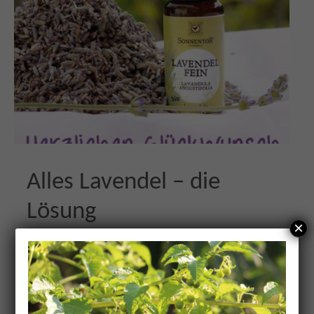
Alles Lavendel – die
Lösung
×
25. September 2017
AKTUELL
,
ALLGEMEIN
Blog/