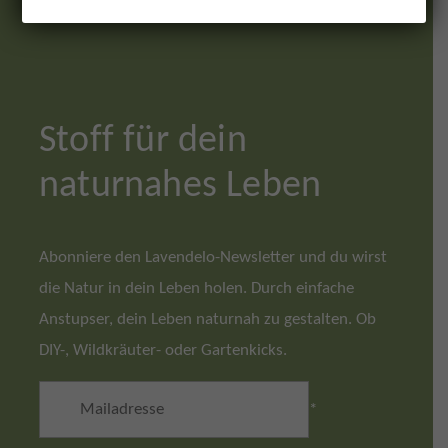
Stoff für dein
naturnahes Leben
Abonniere den Lavendelo-Newsletter und du wirst
die Natur in dein Leben holen. Durch einfache
Anstupser, dein Leben naturnah zu gestalten. Ob
DIY-, Wildkräuter- oder Gartenkicks.
*